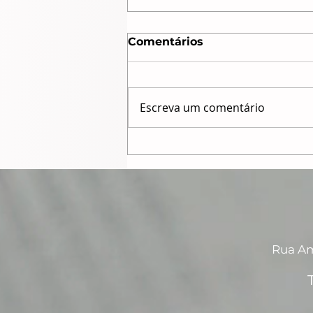
Comentários
Escreva um comentário
O poder dos
influenciadores acabou?
Rua Amé