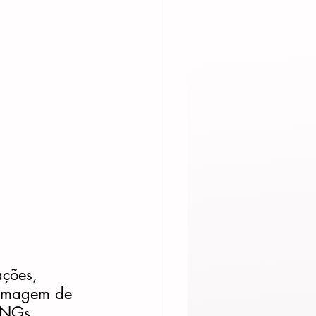
ações, 
a imagem de 
ONGs, 