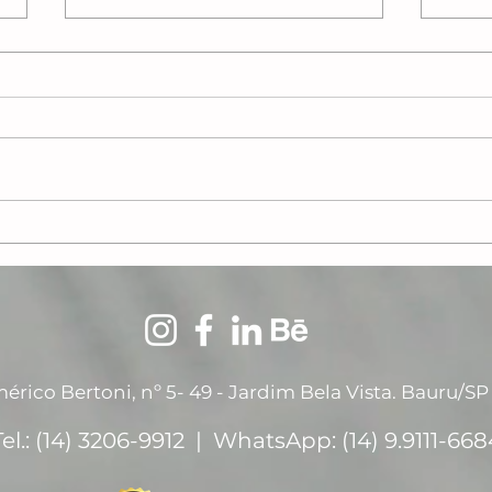
Pantone e a Cor do Ano
Psic
seus
rico Bertoni, nº 5- 49 - Jardim Bela Vista. Bauru/SP 
Tel.: (14) 3206-9912 | WhatsApp: (14) 9.9111-668