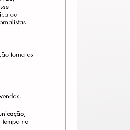
sse 
ica ou 
rnalistas 
ção torna os 
 vendas.
unicação, 
a tempo na 