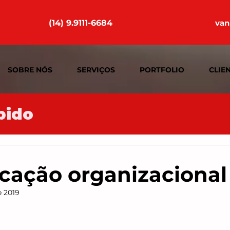
(14) 9.9111-6684
van
SOBRE NÓS
SERVIÇOS
PORTFOLIO
CLIE
pido
ação organizacional
e 2019