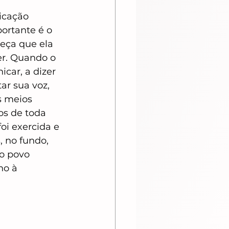
icação 
portante é o 
eça que ela 
r. Quando o 
car, a dizer 
ar sua voz, 
s meios 
los de toda 
oi exercida e 
, no fundo, 
o povo 
no à 