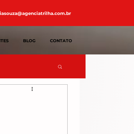
iasouza@agenciatrilha.com.br
NTES
BLOG
CONTATO