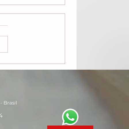
ologia das cores e
 significados
- Brasil
4