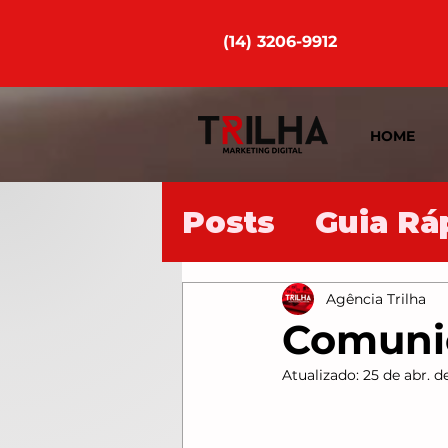
(14) 3206-9912
HOME
Posts
Guia Rá
Agência Trilha
Comunic
Atualizado:
25 de abr. d