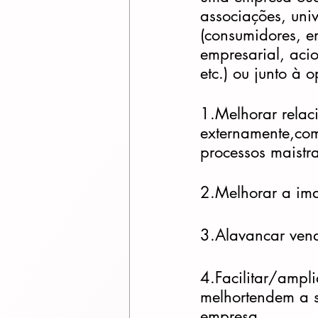
associações, univ
(consumidores, e
empresarial, aci
etc.) ou junto à 
1.Melhorar relac
externamente,com
processos maistra
2.Melhorar a im
3.Alavancar ven
4.Facilitar/ampl
melhortendem a s
empresa.