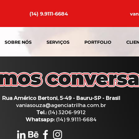
(14) 9.9111-6684
van
SOBRE NÓS
SERVIÇOS
PORTFOLIO
CLIE
Rua Américo Bertoni, 5-49 - Bauru-SP - Brasil
vaniasouza@agenciatrilha.com.br
Tel.:
(14) 3206-9912
Whatsapp:
(14) 9.9111-6684