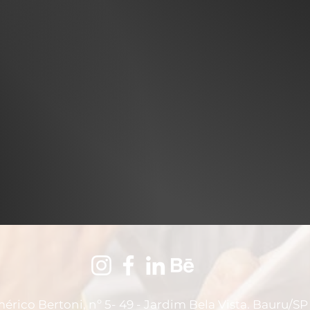
rico Bertoni, nº 5- 49 - Jardim Bela Vista. Bauru/SP 