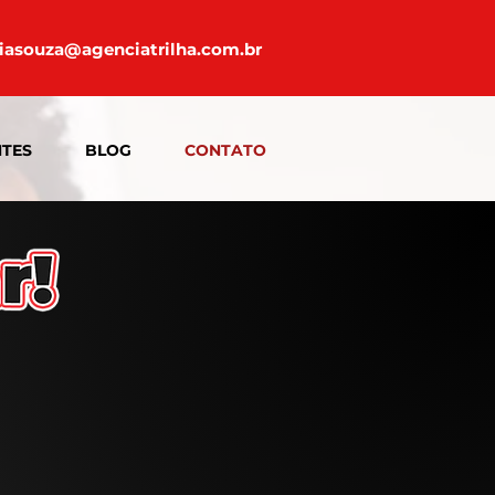
iasouza@agenciatrilha.com.br
NTES
BLOG
CONTATO