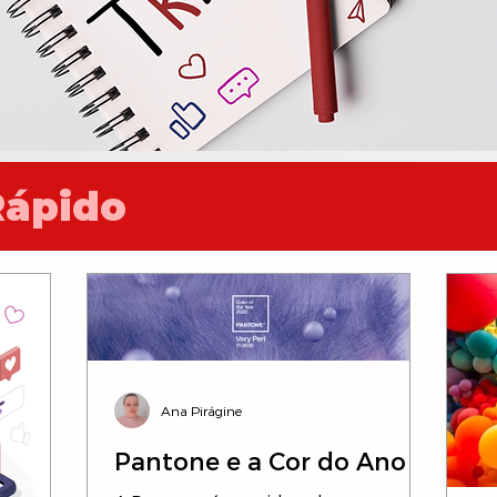
Rápido
Ana Pirágine
Pantone e a Cor do Ano