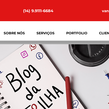
(14) 9.9111-6684
van
SOBRE NÓS
SERVIÇOS
PORTFOLIO
CLIE