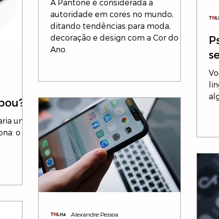
A Pantone é considerada a
autoridade em cores no mundo,
ditando tendências para moda,
decoração e design com a Cor do
P
Ano.
s
Vo
li
al
abou?
aria um
ona: o
Alexandre Pessoa