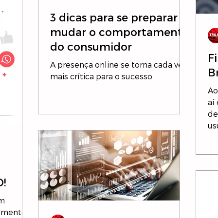
3 dicas para se preparar e
mudar o comportamento
do consumidor
F
A presença online se torna cada vez
B
mais crítica para o sucesso.
Ao
aí
de
usu
!
em
amento"!