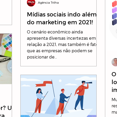
Agência Trilha
Mídias sociais indo além
do marketing em 2021!
O cenário econômico ainda
apresenta diversas incertezas em
relação a 2021, mas também é fato
que as empresas não podem se
posicionar de...
O
l
i
Mu
re
or? Um
ma
ra