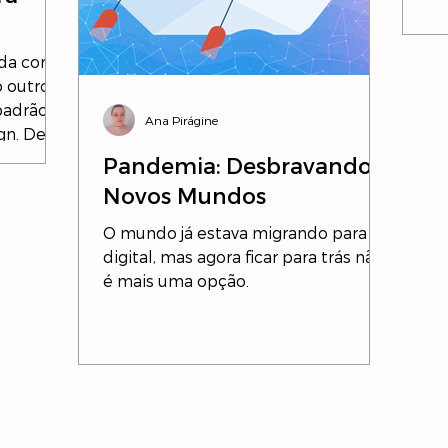
da cor
o outros
padrão
Ana Pirágine
. De...
Pandemia: Desbravando
Novos Mundos
O mundo já estava migrando para o
digital, mas agora ficar para trás não
é mais uma opção.